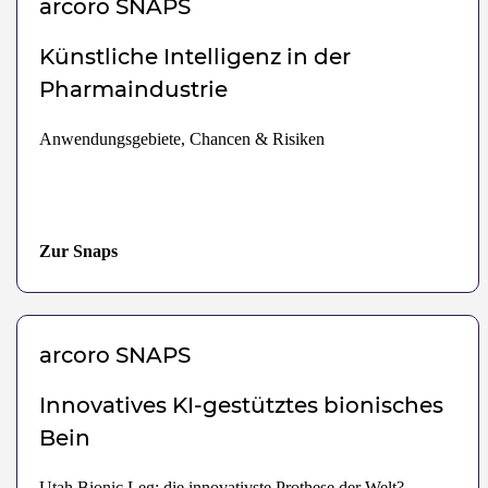
arcoro
SNAPS
Künstliche Intelligenz in der
Pharmaindustrie
Anwendungsgebiete, Chancen & Risiken
Zur Snaps
arcoro
SNAPS
Innovatives KI-gestütztes bionisches
Bein
Utah Bionic Leg: die innovativste Prothese der Welt?